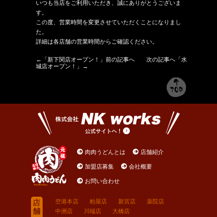
いつも当店をご利用いただき、誠にありがとうございま
す。
この度、営業時間を変更させていただくことになりまし
た。
詳細は各店舗の営業時間からご確認ください。
←「
新下関店オープン！
」前の記事へ 次の記事へ「
水
城店オープン！
」→
肉肉うどんとは
店舗紹介
加盟店募集
会社概要
お問い合わせ
空港本店
粕屋店
新宮店
薬院店
中洲店
川端店
大橋店