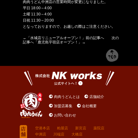
肉肉うどん中洲店の営業時間が変更になりました。
平日 18:00～4:00
土曜 11:30～4:00
日祝 11:30～20:00
となっておりますので、お越しの際はご注意ください。
←「
水城店リニューアルオープン！
」前の記事へ 次の
記事へ「
鹿児島宇宿店オープン！
」→
肉肉うどんとは
店舗紹介
加盟店募集
会社概要
お問い合わせ
空港本店
粕屋店
新宮店
薬院店
中洲店
川端店
大橋店