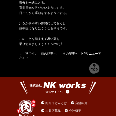
塩分も一緒にとる。
直射日光を浴びないようにする。
日ごろから運動をするようにする。
汗をかきやすい体質にしておくと
熱中症になりにくくなるそうです。
このことを踏まえて暑い夏を
乗り切りましょう！！ヽ(^o^)丿
←「
秋です。
」前の記事へ 次の記事へ「
HPリニューア
ル
」→
肉肉うどんとは
店舗紹介
加盟店募集
会社概要