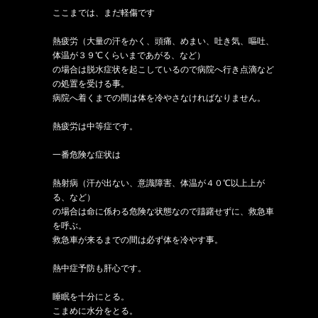
ここまでは、まだ軽傷です
熱疲労（大量の汗をかく、頭痛、めまい、吐き気、嘔吐、
体温が３９℃くらいまであがる、など）
の場合は脱水症状を起こしているので病院へ行き点滴など
の処置を受ける事。
病院へ着くまでの間は体を冷やさなければなりません。
熱疲労は中等症です。
一番危険な症状は
熱射病（汗が出ない、意識障害、体温が４０℃以上上が
る、など）
の場合は命に係わる危険な状態なので躊躇せずに、救急車
を呼ぶ。
救急車が来るまでの間は必ず体を冷やす事。
熱中症予防も肝心です。
睡眠を十分にとる。
こまめに水分をとる。