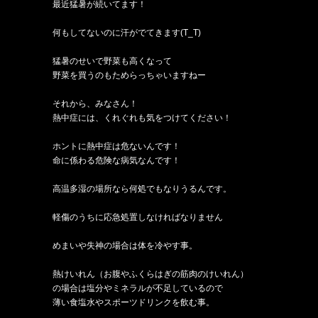
最近猛暑が続いてます！
何もしてないのに汗がでてきます(T_T)
猛暑のせいで野菜も高くなって
野菜を買うのもためらっちゃいますねー
それから、みなさん！
熱中症には、くれぐれも気をつけてください！
ホントに熱中症は危ないんです！
命に係わる危険な病気なんです！
高温多湿の場所なら何処でもなりうるんです。
軽傷のうちに応急処置しなければなりません
めまいや失神の場合は体を冷やす事。
熱けいれん（お腹やふくらはぎの筋肉のけいれん）
の場合は塩分やミネラルが不足しているので
薄い食塩水やスポーツドリンクを飲む事。