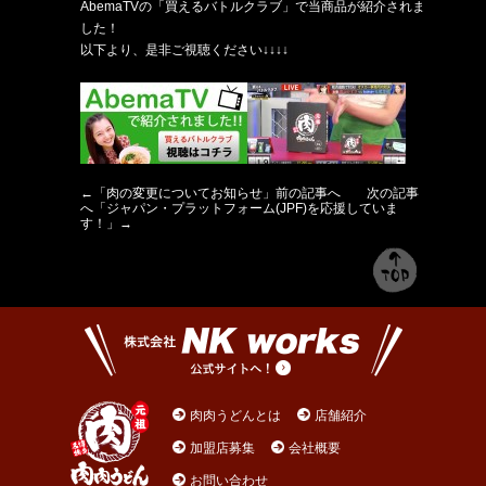
AbemaTVの「買えるバトルクラブ」で当商品が紹介されま
した！
以下より、是非ご視聴ください↓↓↓↓
←「
肉の変更についてお知らせ
」前の記事へ 次の記事
へ「
ジャパン・プラットフォーム(JPF)を応援していま
す！
」→
肉肉うどんとは
店舗紹介
加盟店募集
会社概要
お問い合わせ