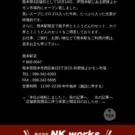
熊本県3店舗目として10月14日、JR熊本駅にある肥後よか
モン市場内にオープン致しました。
黒いスープにゴロゴロ入った牛肉、たっぷり入った生姜が
特徴的です。
さらに、熊本駅限定で親子丼とミニうどんのセット、カツ
丼とミニうどんのセットをご用意しております。
お仕事、ご旅行、お買い物などで熊本駅をご利用の際は、
是非お立ち寄り下さい。
熊本駅店
〒860-0047
熊本県熊本市西区春日3丁目15-30肥後よかモン市場
TEL：096-342-6393
FAX：096-342-5695
営業時間 11:00~22:00 年中無休（施設に準ずる）
←「
本社が移転しました！
」前の記事へ 次の記事へ
「
店舗新装開店に伴う休業と開店日のおしらせ
」→