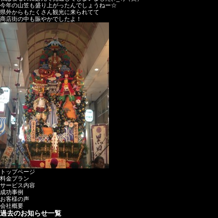
今年の山笠も盛り上がったんでしょうねー☆
県外からもたくさん観光に来られてて
商店街の中も賑やかでしたよ！
トップページ
料金プラン
サービス内容
成功事例
お客様の声
会社概要
過去のお知らせ一覧