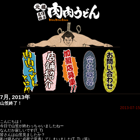
7月, 2013年
山笠終了！
2013-07-15
こんにちは！
今日で山笠が終わっちゃいましたねー
なんだか寂しいです(T_T)
皆さんは山笠見ましたか？
私は寝るのに必死で見逃してしまいました(T_T)（笑）