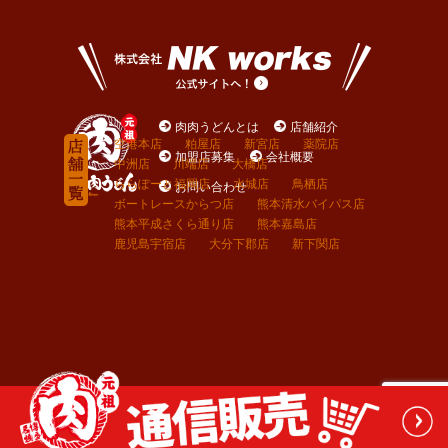
肉肉うどんとは
店舗紹介
空港本店
粕屋店
新宮店
薬院店
加盟店募集
会社概要
中洲店
川端店
大橋店
ららぽーと福岡店
水城店
鳥栖店
お問い合わせ
ボートレースからつ店
熊本清水バイパス店
熊本平成さくら通り店
熊本嘉島店
鹿児島宇宿店
大分下郡店
新下関店
Copyright © 2014 Niku Niku Udon All Rights Reserved. Illustrated by MORI.