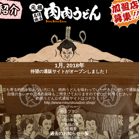
1月, 2018年
待望の通販サイトがオープンしました！
、立ち寄る時間が取れない方にも、肉肉うどんを味わっていただきたい想いで通販
自慢のカレーや定番の薬味もご用意しておりますのでぜひご利用ください♪
肉肉うどん公式通販サイトはコチラ！！
http://www.nikunikuudon.shop/
トップページ
料金プラン
サービス内容
成功事例
お客様の声
会社概要
過去のお知らせ一覧
2025年10月