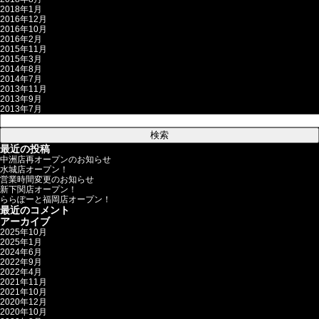
2018年1月
2016年12月
2016年10月
2016年2月
2015年11月
2015年3月
2014年8月
2014年7月
2013年11月
2013年9月
2013年7月
検
索:
最近の投稿
中洲店再オープンのお知らせ
水城店オープン！
営業時間変更のお知らせ
新下関店オープン！
ららぽーと福岡店オープン！
最近のコメント
アーカイブ
2025年10月
2025年1月
2024年6月
2022年9月
2022年4月
2021年11月
2021年10月
2020年12月
2020年10月