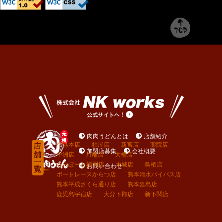
肉肉うどんとは
店舗紹介
空港本店
粕屋店
新宮店
薬院店
加盟店募集
会社概要
中洲店
川端店
大橋店
ららぽーと福岡店
水城店
鳥栖店
お問い合わせ
ボートレースからつ店
熊本清水バイパス店
熊本平成さくら通り店
熊本嘉島店
鹿児島宇宿店
大分下郡店
新下関店