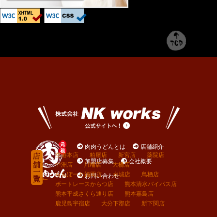
肉肉うどんとは
店舗紹介
空港本店
粕屋店
新宮店
薬院店
加盟店募集
会社概要
中洲店
川端店
大橋店
ららぽーと福岡店
水城店
鳥栖店
お問い合わせ
ボートレースからつ店
熊本清水バイパス店
熊本平成さくら通り店
熊本嘉島店
鹿児島宇宿店
大分下郡店
新下関店