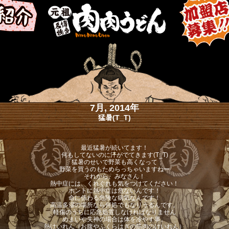
7月, 2014年
猛暑(T_T)
最近猛暑が続いてます！
何もしてないのに汗がでてきます(T_T)
猛暑のせいで野菜も高くなって
野菜を買うのもためらっちゃいますねー
それから、みなさん！
熱中症には、くれぐれも気をつけてください！
ホントに熱中症は危ないんです！
命に係わる危険な病気なんです！
高温多湿の場所なら何処でもなりうるんです。
軽傷のうちに応急処置しなければなりません
めまいや失神の場合は体を冷やす事。
熱けいれん（お腹やふくらはぎの筋肉のけいれん）