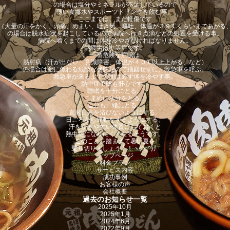
の場合は塩分やミネラルが不足しているので
薄い食塩水やスポーツドリンクを飲む事。
ここまでは、まだ軽傷です
（大量の汗をかく、頭痛、めまい、吐き気、嘔吐、体温が３９℃くらいまであがる
の場合は脱水症状を起こしているので病院へ行き点滴などの処置を受ける事。
病院へ着くまでの間は体を冷やさなければなりません。
熱疲労は中等症です。
一番危険な症状は
熱射病（汗が出ない、意識障害、体温が４０℃以上上がる、など）
の場合は命に係わる危険な状態なので躊躇せずに、救急車を呼ぶ。
救急車が来るまでの間は必ず体を冷やす事。
熱中症予防も肝心です。
睡眠を十分にとる。
こまめに水分をとる。
塩分も一緒にとる。
直射日光を浴びないようにする。
日ごろから運動をするようにする。
汗をかきやすい体質にしておくと
熱中症になりにくくなるそうです。
このことを踏まえて暑い夏を
乗り切りましょう！！ヽ(^o^)丿
トップページ
料金プラン
サービス内容
成功事例
お客様の声
会社概要
過去のお知らせ一覧
2025年10月
2025年1月
2024年6月
2022年9月